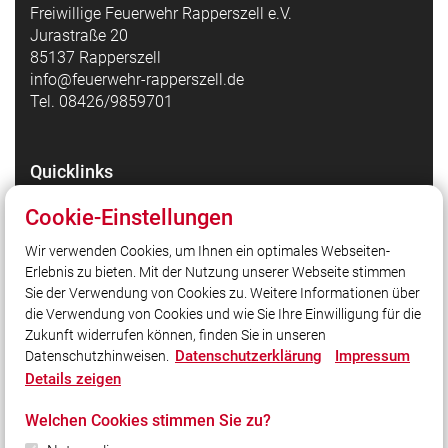
Freiwillige Feuerwehr Rapperszell e.V.
Jurastraße 20
85137 Rapperszell
info@feuerwehr-rapperszell.de
Tel. 08426/9859701
Quicklinks
Feuerwehr Rapperszell auf Facebook
Cookie-Einstellungen
Feuerwehr Rapperszell auf Instagram
Wir verwenden Cookies, um Ihnen ein optimales Webseiten-
Gemeinde Walting
Erlebnis zu bieten. Mit der Nutzung unserer Webseite stimmen
Kreisfeuerwehrverband Eichstätt
Sie der Verwendung von Cookies zu. Weitere Informationen über
Landesfeuerwehrverband Bayern
die Verwendung von Cookies und wie Sie Ihre Einwilligung für die
Zukunft widerrufen können, finden Sie in unseren
Datenschutzerklärung
Impressum
Datenschutzhinweisen.
Social Media
Details zeigen
Auch unterwegs immer auf dem Laufenden bleiben?
Welchen Cookies stimmen Sie zu?
Bleiben Sie mit uns in Kontakt und vernetzen Sie sich