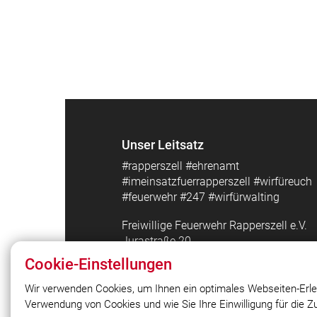
Unser Leitsatz
#rapperszell #ehrenamt
#imeinsatzfuerrapperszell #wirfüreuch
#feuerwehr #247 #wirfürwalting
Freiwillige Feuerwehr Rapperszell e.V.
Jurastraße 20
85137 Rapperszell
Cookie-Einstellungen
info@feuerwehr-rapperszell.de
Tel. 08426/9859701
Wir verwenden Cookies, um Ihnen ein optimales Webseiten-Erle
Verwendung von Cookies und wie Sie Ihre Einwilligung für die 
© 2026 Freiwillige Feuerwehr Rappersz