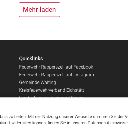
Mehr laden
Quicklinks
Feuerwehr Rapperszell auf Facebook
Feuerwehr Rapperszell auf Instagram
Gemeinde Walting
Kreisfeuerwehrverband Eichstätt
Landesfeuerwehrverband Bayern
bnis zu bieten. Mit der Nutzung unserer Webseite stimmen Sie der V
Zukunft widerrufen können, finden Sie in unseren Datenschutzhinweis
ell
Impressum
|
Datenschutz
|
Cookie-Einstellungen