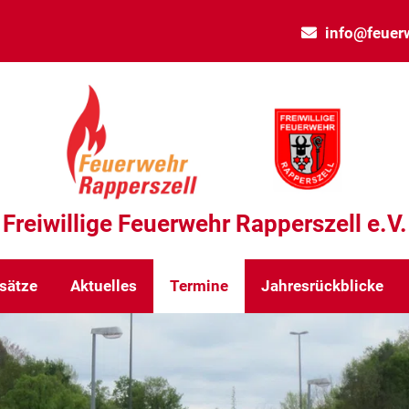
info@feuerw
Freiwillige Feuerwehr Rapperszell e.V.
sätze
Aktuelles
Termine
Jahresrückblicke