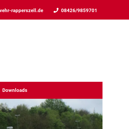
ehr-rapperszell.de
08426/9859701
Downloads