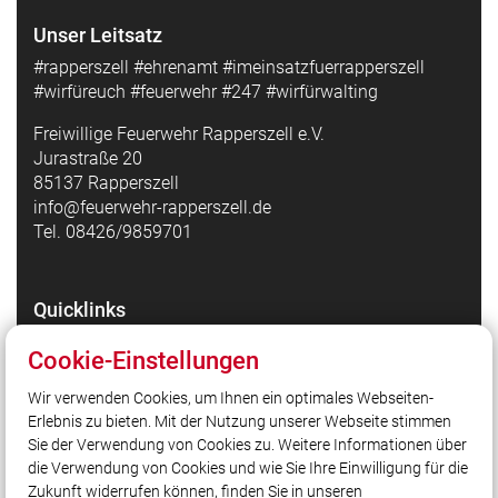
Unser Leitsatz
#rapperszell #ehrenamt #imeinsatzfuerrapperszell
#wirfüreuch #feuerwehr #247 #wirfürwalting
Freiwillige Feuerwehr Rapperszell e.V.
Jurastraße 20
85137 Rapperszell
info@feuerwehr-rapperszell.de
Tel. 08426/9859701
Quicklinks
Feuerwehr Rapperszell auf Facebook
Cookie-Einstellungen
Feuerwehr Rapperszell auf Instagram
Wir verwenden Cookies, um Ihnen ein optimales Webseiten-
Gemeinde Walting
Erlebnis zu bieten. Mit der Nutzung unserer Webseite stimmen
Kreisfeuerwehrverband Eichstätt
Sie der Verwendung von Cookies zu. Weitere Informationen über
Landesfeuerwehrverband Bayern
die Verwendung von Cookies und wie Sie Ihre Einwilligung für die
Zukunft widerrufen können, finden Sie in unseren