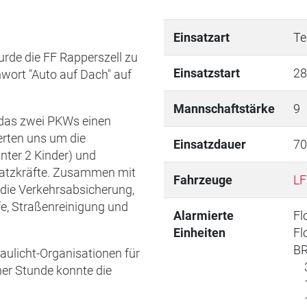
Einsatzart
Te
de die FF Rapperszell zu
Einsatzstart
28
wort "Auto auf Dach" auf
Mannschaftstärke
9
, das zwei PKWs einen
rten uns um die
Einsatzdauer
70
nter 2 Kinder) und
satzkräfte. Zusammen mit
Fahrzeuge
LF
die Verkehrsabsicherung,
fe, Straßenreinigung und
Alarmierte
Fl
Einheiten
Fl
BR
laulicht-Organisationen für
3x
er Stunde konnte die
1x
1x