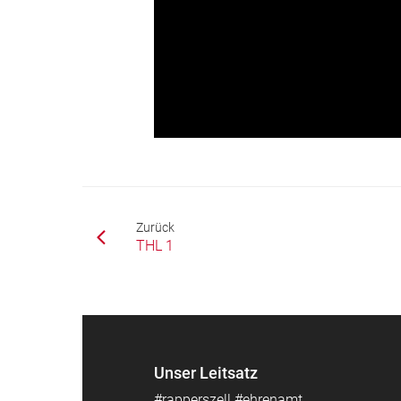
Zurück
THL 1
Unser Leitsatz
#rapperszell #ehrenamt