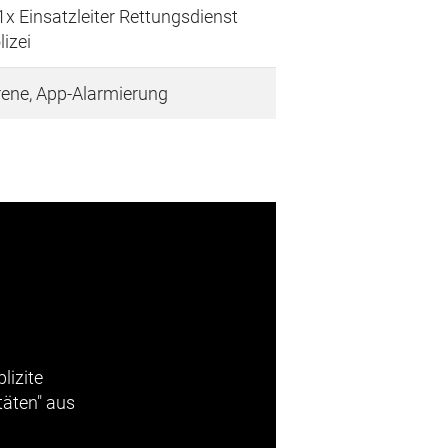
 Einsatzleiter Rettungsdienst
lizei
rene, App-Alarmierung
lizite
täten" aus