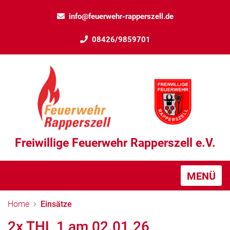
info@feuerwehr-rapperszell.de
08426/9859701
Freiwillige Feuerwehr Rapperszell e.V.
MENÜ
Home
Einsätze
2x THL 1 am 02.01.26