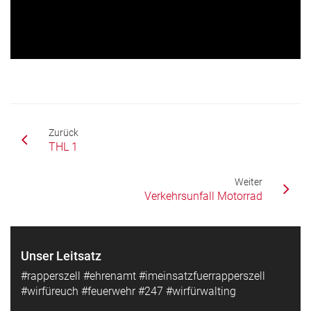
Zurück
THL 1
Weiter
Verkehrsunfall Motorrad
Unser Leitsatz
#rapperszell #ehrenamt #imeinsatzfuerrapperszell
#wirfüreuch #feuerwehr #247 #wirfürwalting