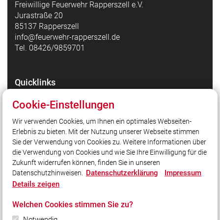
Freiwillige Feuerwehr Rapperszell e.V.
Jurastraße 20
85137 Rapperszell
info@feuerwehr-rapperszell.de
Tel. 08426/9859701
Quicklinks
Feuerwehr Rapperszell auf Facebook
Cookie-Einstellungen
Feuerwehr Rapperszell auf Instagram
Wir verwenden Cookies, um Ihnen ein optimales Webseiten-
Gemeinde Walting
Erlebnis zu bieten. Mit der Nutzung unserer Webseite stimmen
Kreisfeuerwehrverband Eichstätt
Sie der Verwendung von Cookies zu. Weitere Informationen über
Landesfeuerwehrverband Bayern
die Verwendung von Cookies und wie Sie Ihre Einwilligung für die
Zukunft widerrufen können, finden Sie in unseren
Datenschutzerklärung
Impressum
Datenschutzhinweisen.
Social Media
Details zeigen
Auch unterwegs immer auf dem Laufenden bleiben?
Welchen Cookies stimmen Sie zu?
Bleiben Sie mit uns in Kontakt und vernetzen Sie sich
mit uns!
Notwendig