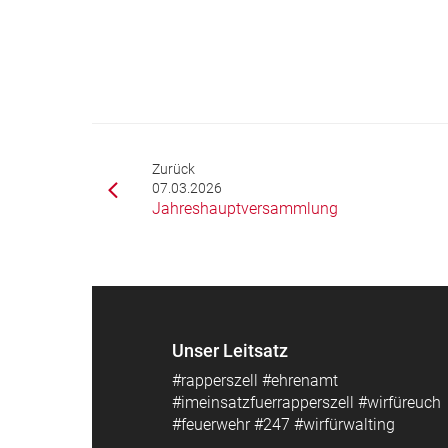
Zurück
07.03.2026
Jahreshauptversammlung
Unser Leitsatz
#rapperszell #ehrenamt
#imeinsatzfuerrapperszell #wirfüreuch
#feuerwehr #247 #wirfürwalting