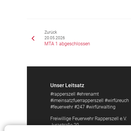
Zurück
20.05.2026
MTA 1 abgeschlossen
Unser Leitsatz
#rapperszell #ehrenamt
#imeinsatzfuerrapperszell #wirfüreuch
#feuerwehr #247 #wirfürwalting
Freiwillige Feuerwehr Rapperszell e.V.
Jurastraße 20