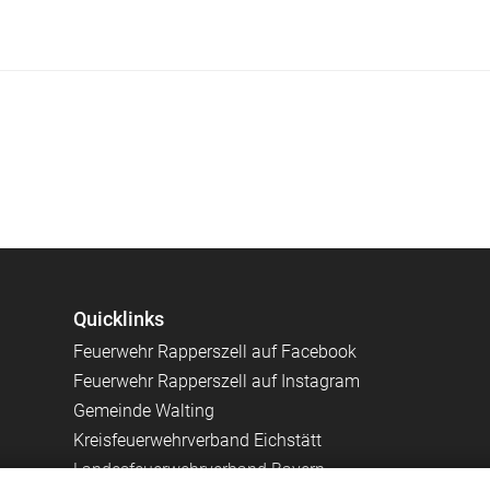
Quicklinks
Feuerwehr Rapperszell auf Facebook
Feuerwehr Rapperszell auf Instagram
Gemeinde Walting
Kreisfeuerwehrverband Eichstätt
Landesfeuerwehrverband Bayern