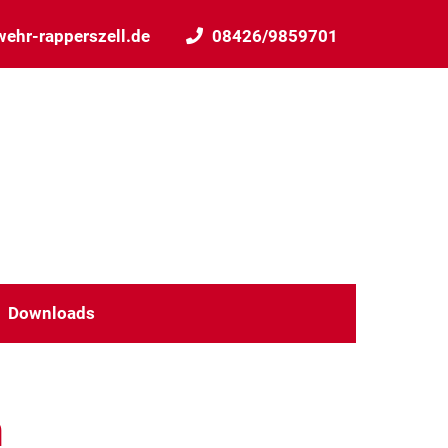
ehr-rapperszell.de
08426/9859701
Downloads
n